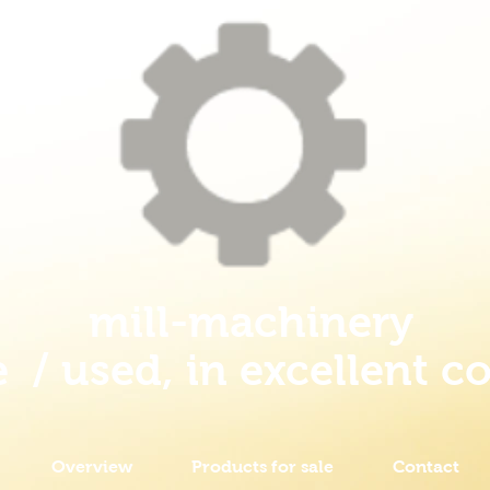
mill-machinery
e / used, in excellent c
Overview
Products for sale
Contact