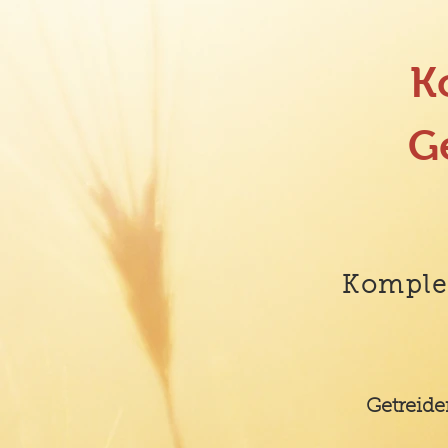
K
G
Komple
Getreide