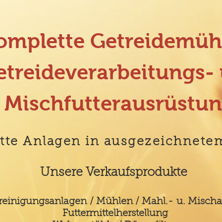
omplette Getreidemüh
etreideverarbeitungs-
Mischfutterausrüstu
tte Anlagen in ausgezeichnete
Unsere Verkaufsprodukte
reinigungsanlagen / M
ühlen / Mahl.- u. Misch
Futtermittelherstellung